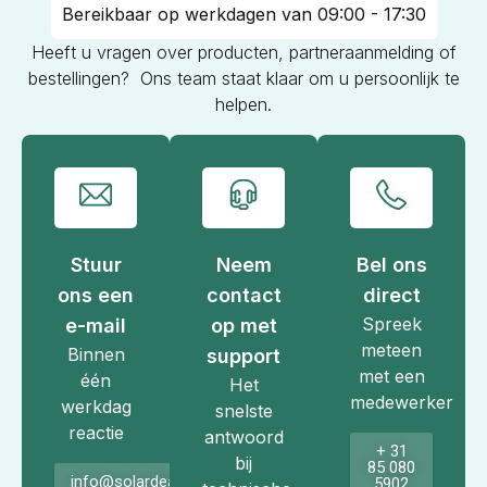
Bereikbaar op werkdagen van 09:00 - 17:30
Heeft u vragen over producten, partneraanmelding of
bestellingen? Ons team staat klaar om u persoonlijk te
helpen.
Stuur
Neem
Bel ons
ons een
contact
direct
Spreek
e-mail
op met
meteen
Binnen
support
met een
één
Het
medewerker
werkdag
snelste
reactie
antwoord
+ 31
bij
85 080
info@solardeals.nl
5902