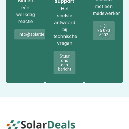
Binnen
support
met een
één
Het
medewerker
werkdag
snelste
reactie
antwoord
+ 31
bij
85 080
info@solardeals.nl
5902
technische
vragen
Stuur
ons
een
bericht