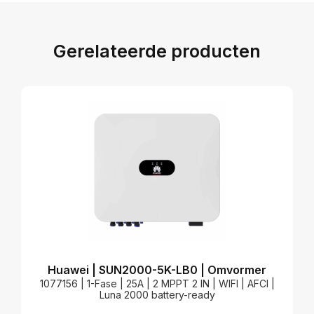
Gerelateerde producten
Huawei | SUN2000-5K-LB0 | Omvormer
1077156 | 1-Fase | 25A | 2 MPPT 2 IN | WIFI | AFCI |
0
Luna 2000 battery-ready