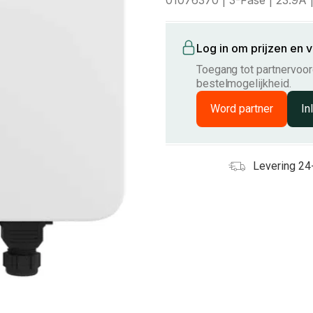
01076370 | 3-Fase | 23.9A 
Log in om prijzen en 
Toegang tot partnervoord
bestelmogelijkheid.
Word partner
In
Levering 24