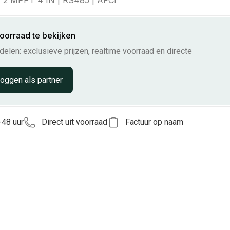
| 2 MPPT 4 IN | RS485 | AFCI
voorraad te bekijken
elen: exclusieve prijzen, realtime voorraad en directe
loggen als partner
-48 uur
Direct uit voorraad
Factuur op naam