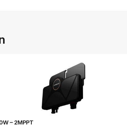
n
00W – 2MPPT