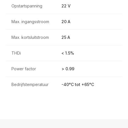
Opstartspanning
22 V
Max. ingangsstroom
20 A
Max. kortsluitstroom
25 A
THDi
< 1.5%
Power factor
> 0.99
Bedrijfstemperatuur
-40°C tot +65°C