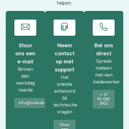
helpen.
Stuur
Neem
Bel ons
ons een
contact
direct
Spreek
e-mail
op met
meteen
Binnen
support
met een
één
Het
medewerker
werkdag
snelste
reactie
antwoord
+ 31
bij
85 080
info@solardeals.nl
5902
technische
vragen
Stuur