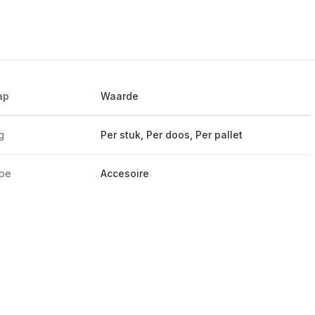
ap
Waarde
g
Per stuk, Per doos, Per pallet
ype
Accesoire