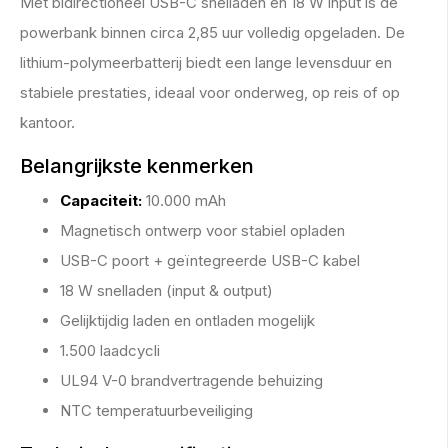
Met bidirectioneel USB-C snelladen en 18 W input is de
powerbank binnen circa 2,85 uur volledig opgeladen. De
lithium-polymeerbatterij biedt een lange levensduur en
stabiele prestaties, ideaal voor onderweg, op reis of op
kantoor.
Belangrijkste kenmerken
Capaciteit:
10.000 mAh
Magnetisch ontwerp voor stabiel opladen
USB-C poort + geïntegreerde USB-C kabel
18 W snelladen (input & output)
Gelijktijdig laden en ontladen mogelijk
1.500 laadcycli
UL94 V-0 brandvertragende behuizing
NTC temperatuurbeveiliging