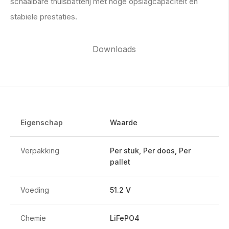
schaalbare thuisbatterij met hoge opslagcapaciteit en
stabiele prestaties.
Downloads
Eigenschap
Waarde
Verpakking
Per stuk, Per doos, Per
pallet
Voeding
51.2 V
Chemie
LiFePO4