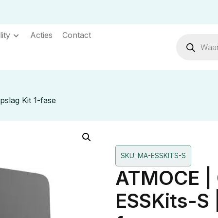
ity
Acties
Contact
lag Kit 1-fase
SKU: MA-ESSKITS-S
ATMOCE | 
ESSKits-S 