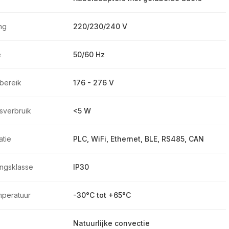
ng
220/230/240 V
e
50/60 Hz
bereik
176 - 276 V
verbruik
<5 W
tie
PLC, WiFi, Ethernet, BLE, RS485, CAN
ngsklasse
IP30
mperatuur
-30°C tot +65°C
Natuurlijke convectie