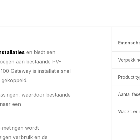
Eigensch
nstallaties
en biedt een
Verpakkin
 voegen aan bestaande PV-
0 Gateway is installatie snel
Product t
n gekoppeld.
epassingen, waardoor bestaande
Aantal fas
 naar een
Wat zit er
-metingen wordt
eigen verbruik en de