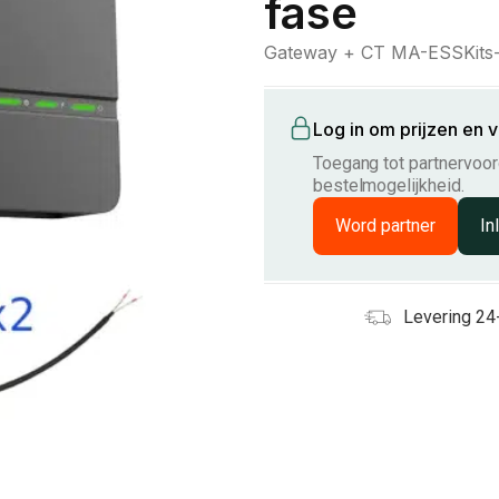
fase
Gateway + CT MA-ESSKits-S
Log in om prijzen en 
Toegang tot partnervoord
bestelmogelijkheid.
Word partner
In
Levering 24