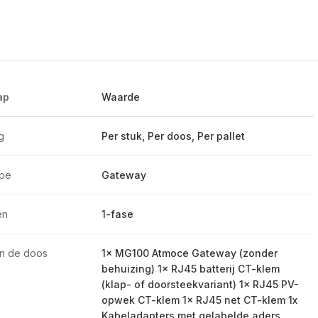
ap
Waarde
g
Per stuk, Per doos, Per pallet
ype
Gateway
en
1-fase
 in de doos
1× MG100 Atmoce Gateway (zonder
behuizing) 1× RJ45 batterij CT-klem
(klap- of doorsteekvariant) 1× RJ45 PV-
opwek CT-klem 1× RJ45 net CT-klem 1x
Kabeladapters met gelabelde aders