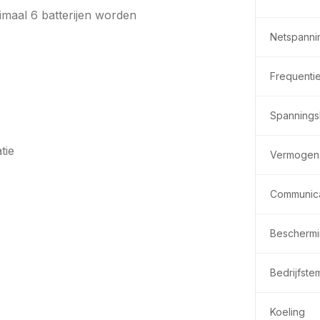
imaal 6 batterijen worden
Netspanni
Frequenti
Spannings
s
tie
Vermogens
Communica
Beschermi
Bedrijfste
Koeling