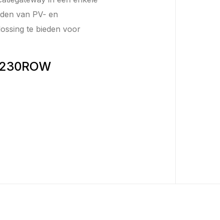
heden van PV- en
lossing te bieden voor
M230ROW