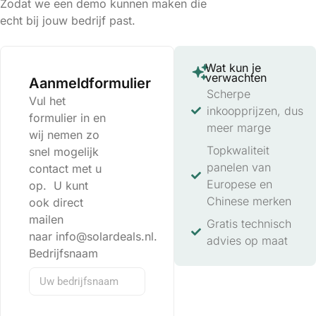
Zodat we een demo kunnen maken die
echt bij jouw bedrijf past.
Wat kun je
verwachten
Aanmeldformulier
Scherpe
Vul het
inkoopprijzen, dus
formulier in en
meer marge
wij nemen zo
Topkwaliteit
snel mogelijk
panelen van
contact met u
Europese en
op. U kunt
Chinese merken
ook direct
mailen
Gratis technisch
naar info@solardeals.nl.
advies op maat
Bedrijfsnaam