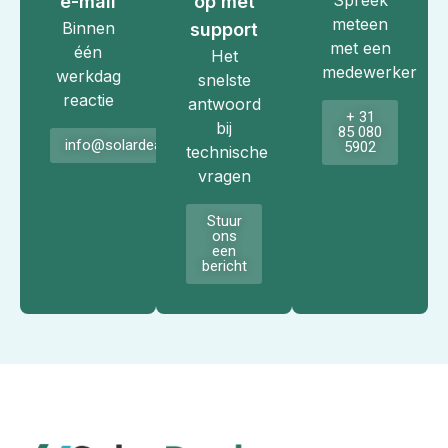
Spreek
e-mail
op met
meteen
Binnen
support
met een
één
Het
medewerker
werkdag
snelste
reactie
antwoord
+ 31
bij
85 080
info@solardeals.nl
5902
technische
vragen
Stuur
ons
een
bericht